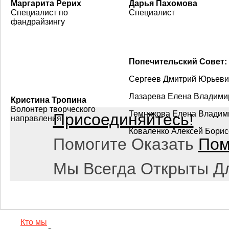
Маргарита Рерих
Дарья Пахомова
Специалист по
Специалист
фандрайзингу
Попечительский Совет:
Сергеев Дмитрий Юрьеви
Лазарева Елена Владими
Кристина Тропина
Волонтер творческого
Темникова Елена Владим
Присоединяйтесь!
направления
Коваленко Алексей Борис
Помогите Оказать
Пом
Мы Всегда Открыты Д
Кто мы