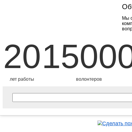
Об
Мы о
комп
вопр
20
1500
лет работы
волонтеров