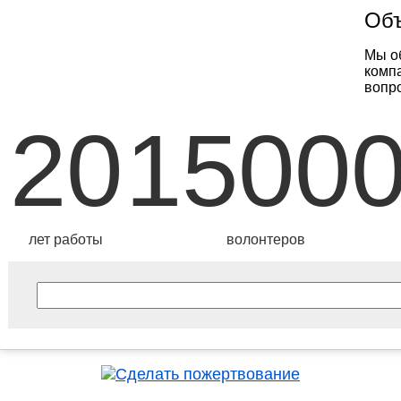
Объ
Мы о
комп
вопр
20
1500
лет работы
волонтеров